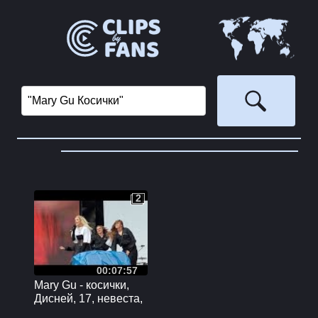
‏
2
2
00:07:57
Mary Gu - косички,
Дисней, 17, невеста,
vk fest (1.07.2023)