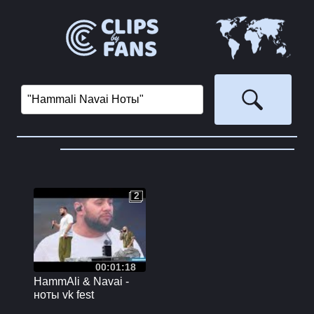
2
2
00:01:18
HammAli & Navai -
ноты vk fest
(1.07.2023)