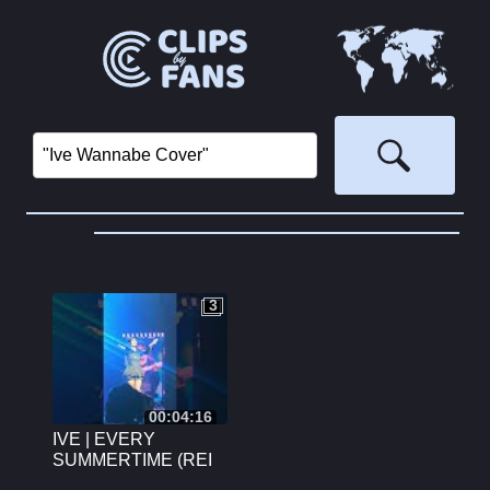
3
3
00:04:16
IVE | EVERY
SUMMERTIME (REI
SOLO)+ WANNABE