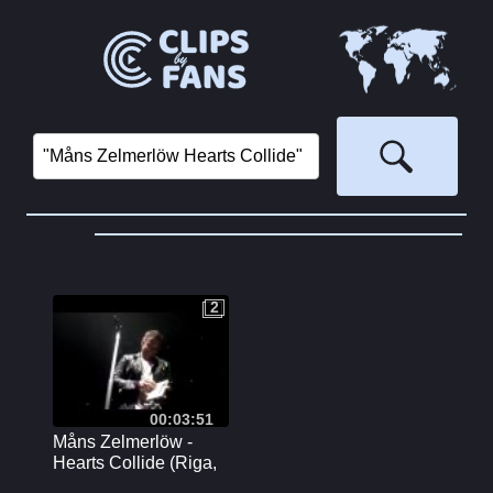
2
2
00:03:51
Måns Zelmerlöw -
Hearts Collide (Riga,
Latvia, Heroes Tour