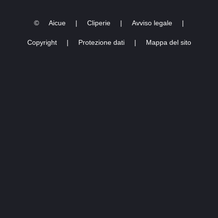
©
Aicue
|
Cliperie
|
Avviso legale
|
Copyright
|
Protezione dati
|
Mappa del sito