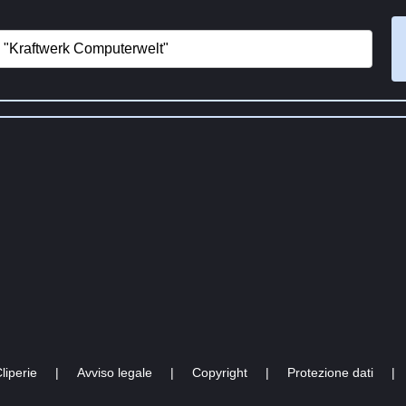
liperie
|
Avviso legale
|
Copyright
|
Protezione dati
|