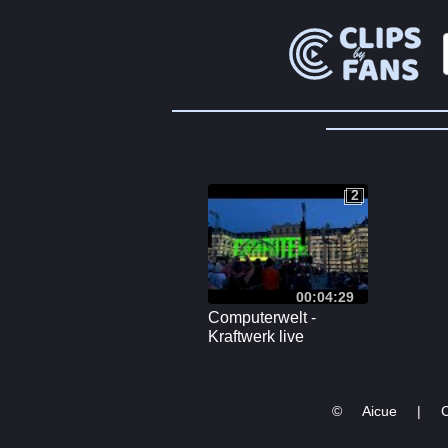
2
2
00:04:29
Computerwelt -
Kraftwerk live
Schönbrunn Palace 6
July 2024
©
Aicue
|
C