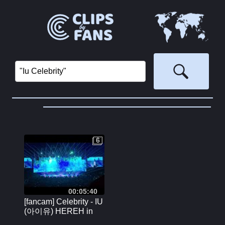
6
6
00:05:40
[fancam] Celebrity - IU
(아이유) HEREH in
Rosemont 240725