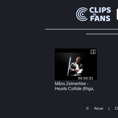
2
2
00:03:51
Måns Zelmerlöw -
Hearts Collide (Riga,
Latvia, Heroes Tour
Europe, 13.10.2015)
©
Aicue
|
Cl